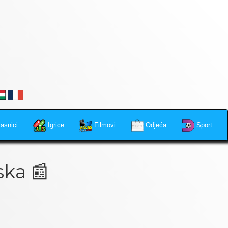
asnici
Igrice
Filmovi
Odjeća
Sport
ska 📰