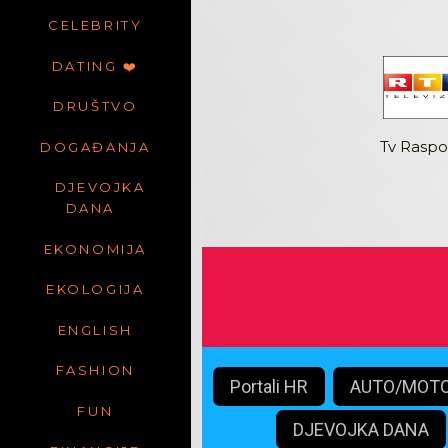
CELEBRITY
DATING ❤️
DRUŠTVO
Tv Rasp
DOGAĐANJA
DJEVOJKA
DANA
EKONOMIJA
EKOLOGIJA
ENGLISH
FASHION
Portali HR
AUTO/MOT
FUN
DJEVOJKA DANA