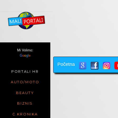
.
Mi Volimo:
G
o
o
g
l
e
Početna
PORTALI HR
AUTO/MOTO
BEAUTY
BIZNIS
C.KRONIKA