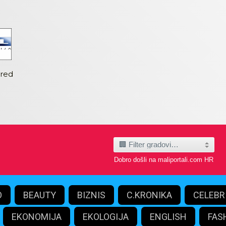
ored
Dobro došli na maliportali.com HR
O
BEAUTY
BIZNIS
C.KRONIKA
CELEBR
EKONOMIJA
EKOLOGIJA
ENGLISH
FAS