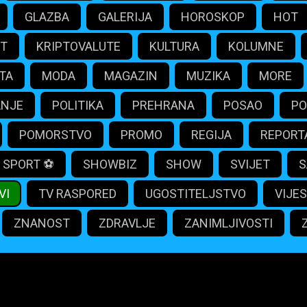
GLAZBA
GALERIJA
HOROSKOP
HOT
IT
KRIPTOVALUTE
KULTURA
KOLUMNE
TA
MODA
MAGAZIN
MUZIKA
MORE
ANJE
POLITIKA
PREHRANA
POSAO
PO
POMORSTVO
PROMO
REGIJA
REPORT
SPORT ⚽️
SHOWBIZ
SHOW
SVIJET
S
VI
TV RASPORED
UGOSTITELJSTVO
VIJES
ZNANOST
ZDRAVLJE
ZANIMLJIVOSTI
portali.com