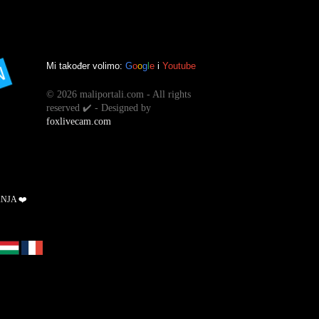
Mi također volimo:
G
o
o
g
l
e
i
Youtube
©
2026 maliportali.com - All rights
reserved ✔️ - Designed by
foxlivecam.com
ANJA ❤️