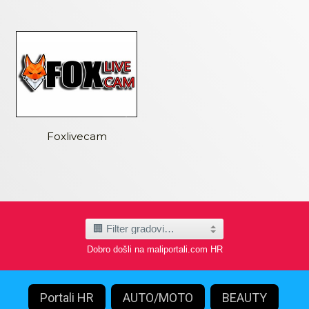
Foxlivecam
Dobro došli na maliportali.com HR
Portali HR
AUTO/MOTO
BEAUTY