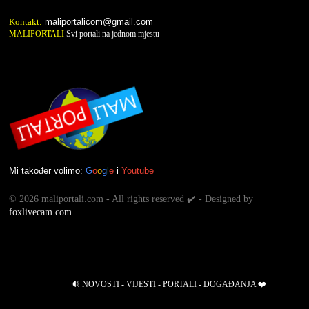
Kontakt:
maliportalicom@gmail.com
MALIPORTALI
Svi portali na jednom mjestu
Mi također volimo:
G
o
o
g
l
e
i
Youtube
©
2026 maliportali.com - All rights reserved ✔️ - Designed by
foxlivecam.com
🔊 NOVOSTI - VIJESTI - PORTALI - DOGAĐANJA ❤️