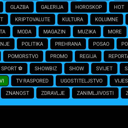
GLAZBA
GALERIJA
HOROSKOP
HOT
IT
KRIPTOVALUTE
KULTURA
KOLUMNE
TA
MODA
MAGAZIN
MUZIKA
MORE
ANJE
POLITIKA
PREHRANA
POSAO
PO
POMORSTVO
PROMO
REGIJA
REPORT
SPORT ⚽️
SHOWBIZ
SHOW
SVIJET
S
VI
TV RASPORED
UGOSTITELJSTVO
VIJES
ZNANOST
ZDRAVLJE
ZANIMLJIVOSTI
portali.com