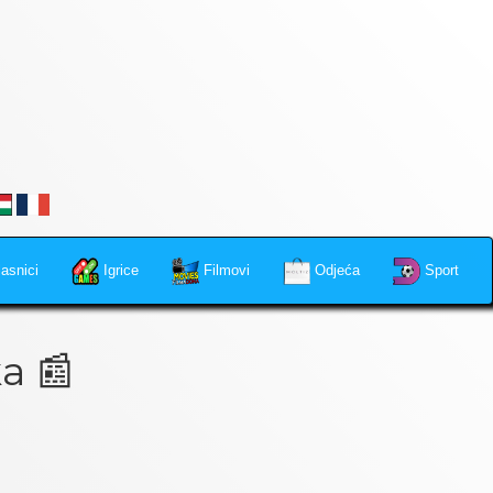
asnici
Igrice
Filmovi
Odjeća
Sport
a 📰