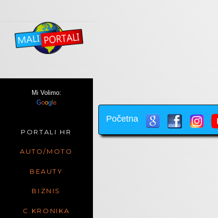
.
Mi Volimo:
G
o
o
g
l
e
Početna
PORTALI HR
AUTO/MOTO
BEAUTY
BIZNIS
C.KRONIKA