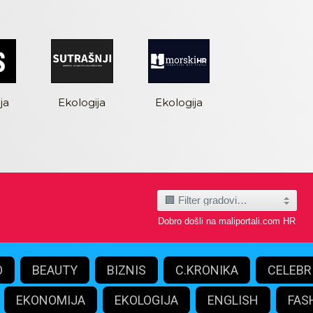
ja
Ekologija
Ekologija
Dobro došli na maliportali.com HR
O
BEAUTY
BIZNIS
C.KRONIKA
CELEBR
EKONOMIJA
EKOLOGIJA
ENGLISH
FAS