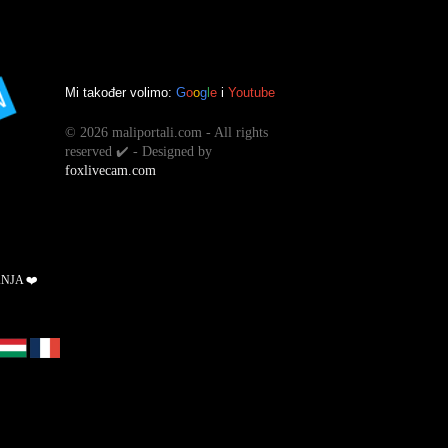
Mi također volimo:
G
o
o
g
l
e
i
Youtube
©
2026 maliportali.com - All rights
reserved ✔️ - Designed by
foxlivecam.com
ANJA ❤️