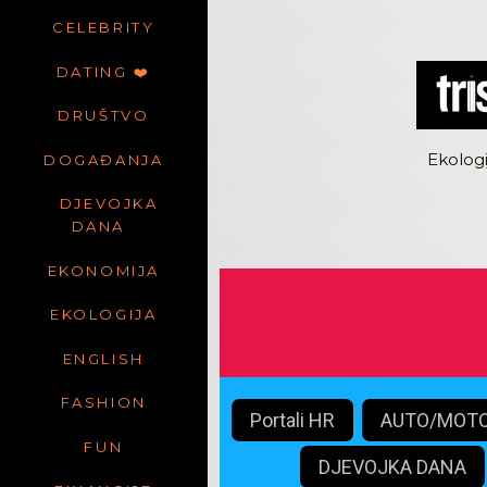
CELEBRITY
DATING ❤️
DRUŠTVO
Ekologi
DOGAĐANJA
DJEVOJKA
DANA
EKONOMIJA
EKOLOGIJA
ENGLISH
FASHION
Portali HR
AUTO/MOT
FUN
DJEVOJKA DANA