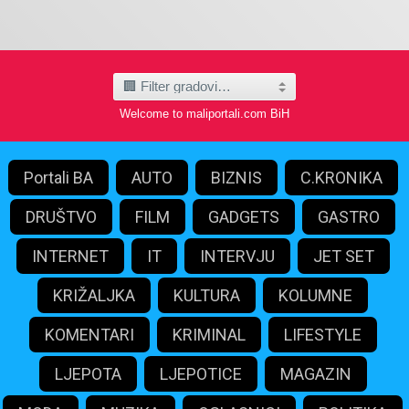
Welcome to maliportali.com BiH
Portali BA
AUTO
BIZNIS
C.KRONIKA
DRUŠTVO
FILM
GADGETS
GASTRO
INTERNET
IT
INTERVJU
JET SET
KRIŽALJKA
KULTURA
KOLUMNE
KOMENTARI
KRIMINAL
LIFESTYLE
LJEPOTA
LJEPOTICE
MAGAZIN