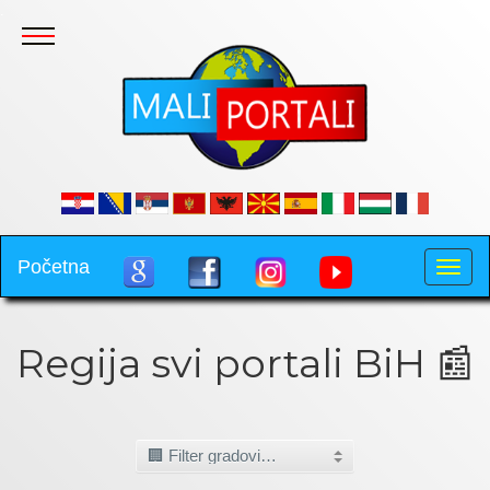
.
Početna
Toggle
naviga
Regija svi portali BiH 📰