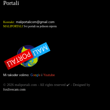
Portali
Kontakt:
maliportalicom@gmail.com
MALIPORTALI
Svi portali na jednom mjestu
Mi također volimo:
G
o
o
g
l
e
i
Youtube
©
2026 maliportali.com - All rights reserved ✔️ - Designed by
foxlivecam.com