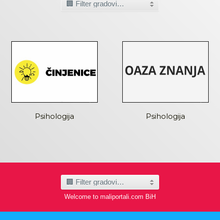
Psihologija
Psihologija
Welcome to maliportali.com BiH