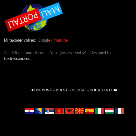
Mi također volimo:
G
o
o
g
l
e
i
Youtube
©
2026 maliportali.com - All rights reserved ✔️ - Designed by
foxlivecam.com
🔊 NOVOSTI - VIJESTI - PORTALI - DOGAĐANJA ❤️