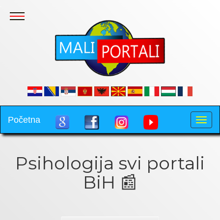
.
Početna
Toggle
naviga
Psihologija svi portali
BiH 📰