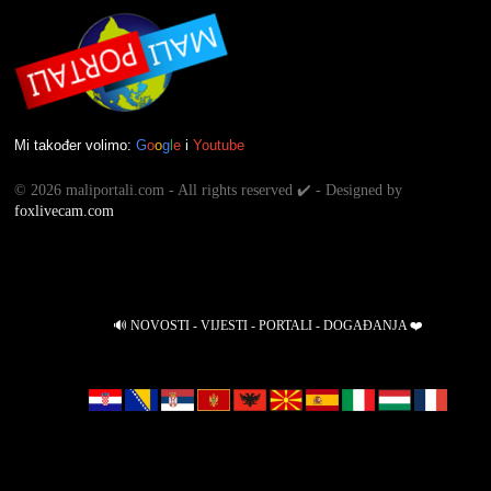
Mi također volimo:
G
o
o
g
l
e
i
Youtube
©
2026 maliportali.com - All rights reserved ✔️ - Designed by
foxlivecam.com
🔊 NOVOSTI - VIJESTI - PORTALI - DOGAĐANJA ❤️