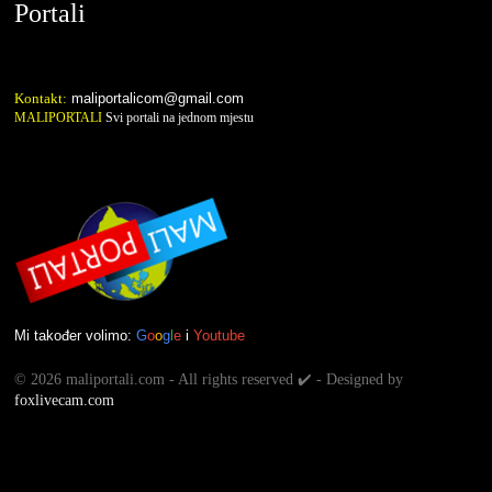
Portali
Kontakt:
maliportalicom@gmail.com
MALIPORTALI
Svi portali na jednom mjestu
Mi također volimo:
G
o
o
g
l
e
i
Youtube
©
2026 maliportali.com - All rights reserved ✔️ - Designed by
foxlivecam.com