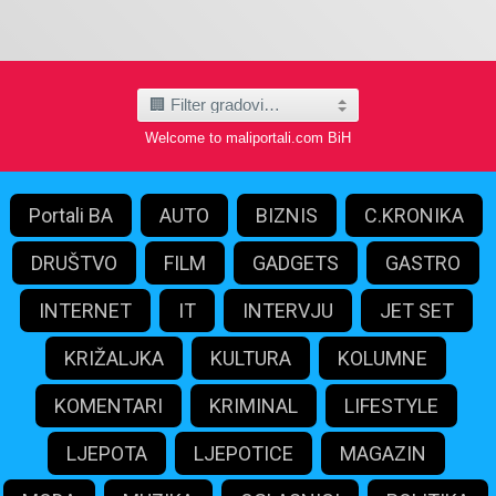
Welcome to maliportali.com BiH
Portali BA
AUTO
BIZNIS
C.KRONIKA
DRUŠTVO
FILM
GADGETS
GASTRO
INTERNET
IT
INTERVJU
JET SET
KRIŽALJKA
KULTURA
KOLUMNE
KOMENTARI
KRIMINAL
LIFESTYLE
LJEPOTA
LJEPOTICE
MAGAZIN